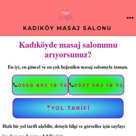
İçeriğe
atla
M
KADIKÖY MASAJ SALONU
Kadıköyde masaj salonumu
arıyorsunuz?
En iyi, en güncel ve en çok beğenilen masaj salonuyla tanışın.
0530 892 18 72
0537 362 18 72
YOL TARIFİ
Hızlı bir yol tarifi alabilir, detaylı bilgi ve görseller için sayfayı