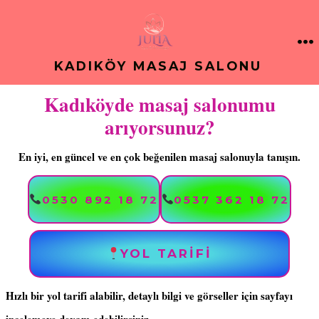
İçeriğe
atla
M
KADIKÖY MASAJ SALONU
Kadıköyde masaj salonumu
arıyorsunuz?
En iyi, en güncel ve en çok beğenilen masaj salonuyla tanışın.
0530 892 18 72
0537 362 18 72
YOL TARIFİ
Hızlı bir yol tarifi alabilir, detaylı bilgi ve görseller için sayfayı